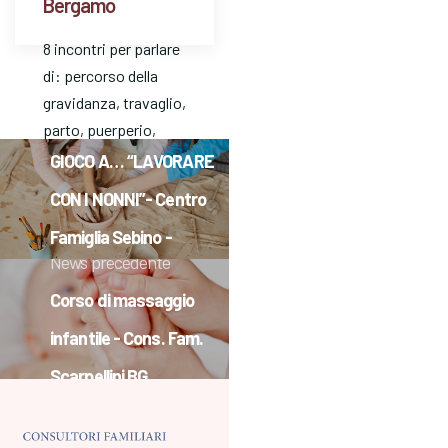
Bergamo
8 incontri per parlare
di: percorso della
gravidanza, travaglio,
News successiva
parto, puerperio,
allattamento, vita
GIOCO A… “LAVORARE
dopo la nascita del
CON I NONNI”- Centro
bambino/a.
Famiglia Sebino -
Possibilità…
News precedente
Tavernola B.
Corso di massaggio
infantile - Cons. Fam.
Scarpellini BG