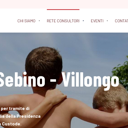
CHI SIAMO
RETE CONSULTORI
EVENTI
CONTA
Sebino - Villongo
 per tramite di
lia della Presidenza
lo Custode.