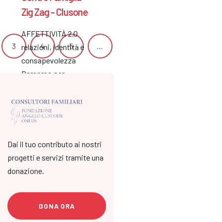
Zig Zag - Clusone
AFFETTIVITÀ 2.0
3
4
5
…
26
27
Succ
relazioni, identità e
consapevolezza
Percorso per
adolescenti nati tra
2012 - 2010 La
relazione fra noi e gli
altri - al…
Dai il tuo contributo ai nostri
progetti e servizi tramite una
donazione.
DONA ORA