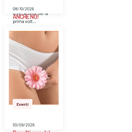
nascita sia per chi
08/10/2026
vive l'attesa per la
ANCHE NO!
prima volt…
il Consultorio
Familiare Scarpellini
propone il percorso
di gruppo “Anche
No!”, dedicato al
tema della
manipolazione nelle
relazioni famil…
Eventi
30/09/2026