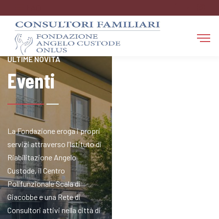
FAQ
RESTA AGGIORNATO SULLE
ULTIME NOVITÀ
Eventi
La Fondazione eroga i propri
servizi attraverso l’Istituto di
Riabilitazione Angelo
Custode, il Centro
Polifunzionale Scala di
Giacobbe e una Rete di
Consultori attivi nella città di