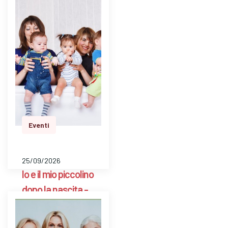
Scarpellini BG
E' uno spazio aperto
a libero accesso
settimanale con un ’
ostetrica e una
psicologa perinatale
per pesare il bambino
e avere risposte a
dom…
Eventi
25/09/2026
Io e il mio piccolino
dopo la nascita -
Consultorio
Familiare Zelinda