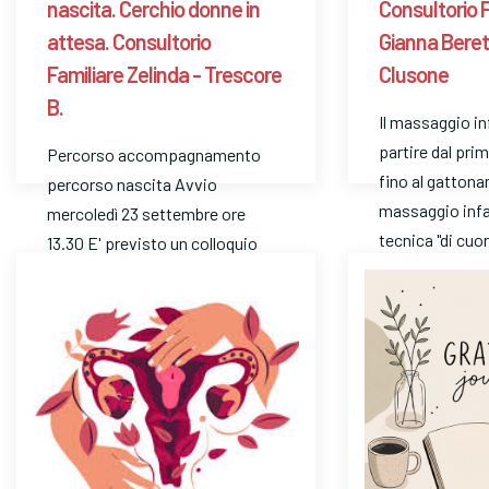
nascita. Cerchio donne in
Consultorio 
attesa. Consultorio
Gianna Beret
Familiare Zelinda - Trescore
Clusone
B.
Il massaggio in
partire dal pri
Percorso accompagnamento
fino al gattona
percorso nascita Avvio
massaggio infa
mercoledì 23 settembre ore
tecnica "di cu
13.30 E' previsto un colloquio
con l’operatrice. Telefona …