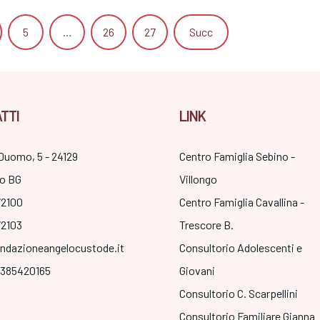
5
…
26
27
Succ
TTI
LINK
Duomo, 5 - 24129
Centro Famiglia Sebino -
o BG
Villongo
72100
Centro Famiglia Cavallina -
72103
Trescore B.
ndazioneangelocustode.it
Consultorio Adolescenti e
3385420165
Giovani
Consultorio C. Scarpellini
Consultorio Familiare Gianna