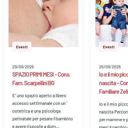
Eventi
Eventi
29/09/2026
25/09/2026
SPAZIO PRIMI MESI - Cons.
Io e il mio pi
Fam. Scarpellini BG
nascita - Co
Familiare Zel
E' uno spazio aperto a libero
accesso settimanale con un ’
Io e il mio picc
ostetrica e una psicologa
nascita Percors
perinatale per pesare il bambino
per mamme e pi
e avere risposte a dom…
mesi Il cerchi