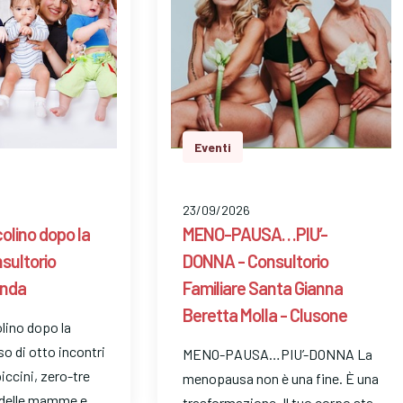
Eventi
23/09/2026
ccolino dopo la
MENO-PAUSA…PIU’-
nsultorio
DONNA - Consultorio
inda
Familiare Santa Gianna
Beretta Molla - Clusone
olino dopo la
o di otto incontri
MENO-PAUSA…PIU’-DONNA La
ccini, zero-tre
menopausa non è una fine. È una
o delle mamme e
trasformazione. Il tuo corpo sta