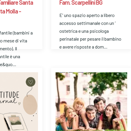
Familiare Santa
Fam. Scarpellini BG
ta Molla -
E' uno spazio aperto a libero
accesso settimanale con un ’
ostetrica e una psicologa
fantile (bambini a
perinatale per pesare il bambino
mo mese di vita
e avere risposte a dom…
mento). Il
ntile è una
ore&quo…