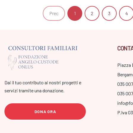
Prec
1
2
3
4
CONTA
Piazza 
Bergam
Dai il tuo contributo ai nostri progetti e
035 00
servizi tramite una donazione.
035 00
info@fo
DONA ORA
P.Iva 0