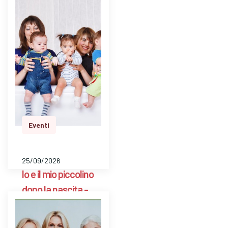
Scarpellini BG
E' uno spazio aperto
a libero accesso
settimanale con un ’
ostetrica e una
psicologa perinatale
per pesare il bambino
e avere risposte a
dom…
Eventi
25/09/2026
Io e il mio piccolino
dopo la nascita -
Consultorio
Familiare Zelinda