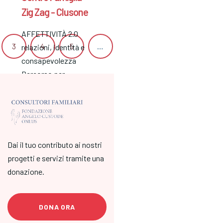
Zig Zag - Clusone
AFFETTIVITÀ 2.0
3
4
5
…
26
27
Succ
relazioni, identità e
consapevolezza
Percorso per
adolescenti nati tra
2012 - 2010 La
relazione fra noi e gli
altri - al…
Dai il tuo contributo ai nostri
progetti e servizi tramite una
donazione.
DONA ORA