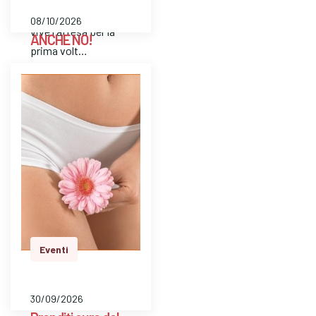
nascita sia per chi
08/10/2026
vive l'attesa per la
ANCHE NO!
prima volt…
il Consultorio
Familiare Scarpellini
propone il percorso
di gruppo “Anche
No!”, dedicato al
tema della
manipolazione nelle
relazioni famil…
Eventi
30/09/2026