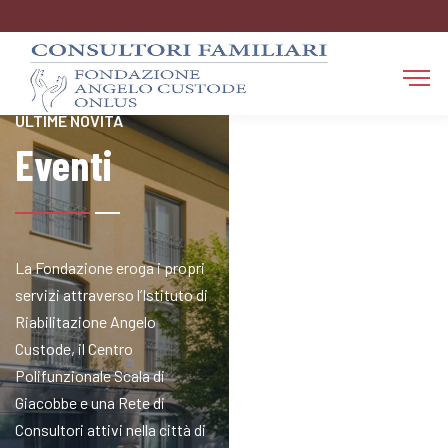
FAQ
RESTA AGGIORNATO SULLE
ULTIME NOVITÀ
Eventi
La Fondazione eroga i propri
servizi attraverso l’Istituto di
Riabilitazione Angelo
Custode, il Centro
Polifunzionale Scala di
Giacobbe e una Rete di
Consultori attivi nella città di