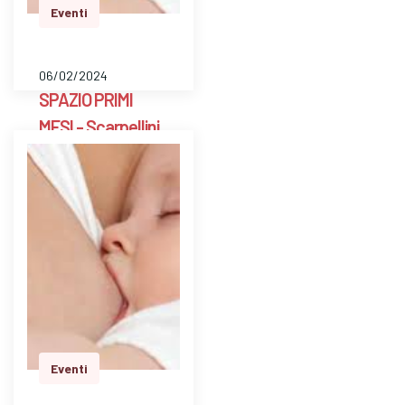
Eventi
06/02/2024
SPAZIO PRIMI
MESI - Scarpellini
BG
E' uno spazio aperto
a libero accesso
settimanale con un ’
ostetrica e una
psicologa perinatale
per pesare il bambino
e avere risposte a
dom…
Eventi