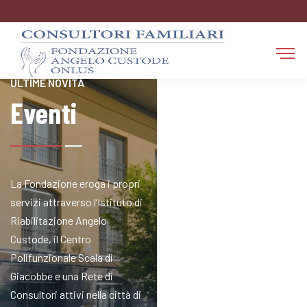
FAQ
RESTA AGGIORNATO SULLE
ULTIME NOVITÀ
Eventi
La Fondazione eroga i propri
servizi attraverso l’Istituto di
Riabilitazione Angelo
Custode, il Centro
Polifunzionale Scala di
Giacobbe e una Rete di
Consultori attivi nella città di