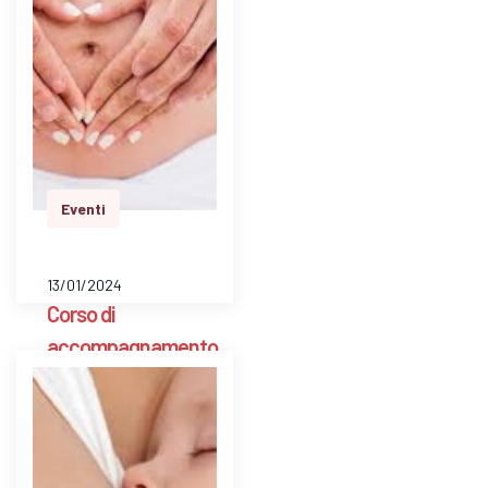
a libero accesso
settimanale con un ’
ostetrica e una
psicologa perinatale
per pesare il bambino
e avere risposte a
dom…
Eventi
13/01/2024
Corso di
accompagnamento
alla nascita in
coppia -
Consultorio
Familiare