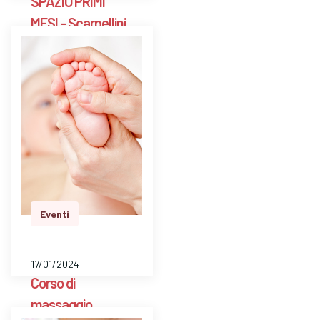
SPAZIO PRIMI
MESI - Scarpellini
BG
E' uno spazio aperto
a libero accesso
settimanale con un ’
ostetrica e una
psicologa perinatale
per pesare il bambino
e avere risposte a
dom…
Eventi
17/01/2024
Corso di
massaggio