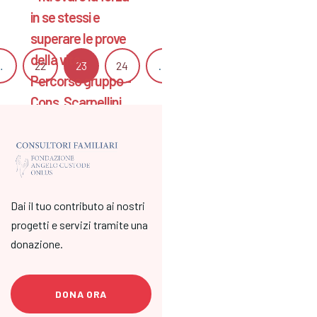
in se stessi e
superare le prove
della vita-
…
22
23
24
…
26
27
Succ
Percorso gruppo -
Cons. Scarpellini
BG
Risvegliare le risorse
personali per
affrontare e superare
Dai il tuo contributo ai nostri
le prove della vita.
progetti e servizi tramite una
Acquisire maggiore
donazione.
consapevolezza dei
propri meccanismi
cognitivi, emo…
DONA ORA