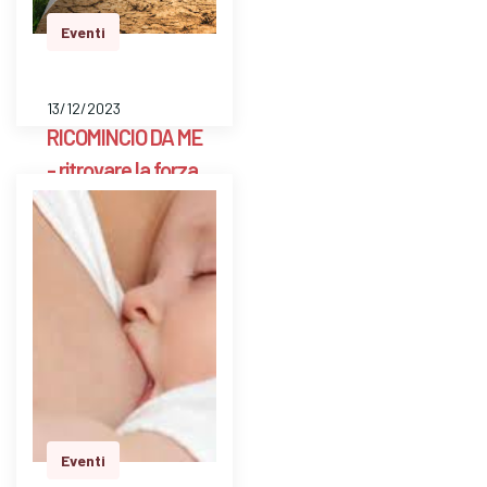
dom…
Eventi
13/12/2023
RICOMINCIO DA ME
- ritrovare la forza
in se stessi e
superare le prove
della vita-
Percorso gruppo -
Cons. Scarpellini
BG
Risvegliare le risorse
personali per
Eventi
affrontare e superare