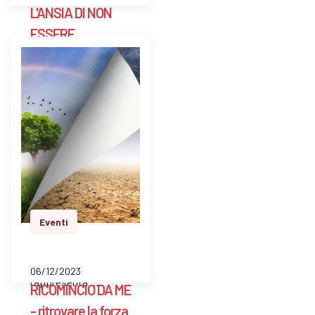
L'ANSIA DI NON
ESSERE
ABBASTANZA -
percorso di
psicoterapia di
gruppo
L’autostima, intesa
come la modalità
attraverso cui una
persona valuta,
Eventi
apprezza e trae
informazioni rispetto
il suo valore,
06/12/2023
rappresenta …
RICOMINCIO DA ME
- ritrovare la forza