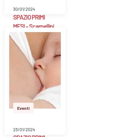
30/01/2024
SPAZIO PRIMI
MESI - Scarpellini
BG
E' uno spazio aperto
a libero accesso
settimanale con un ’
ostetrica e una
psicologa perinatale
per pesare il bambino
e avere risposte a
dom…
Eventi
23/01/2024