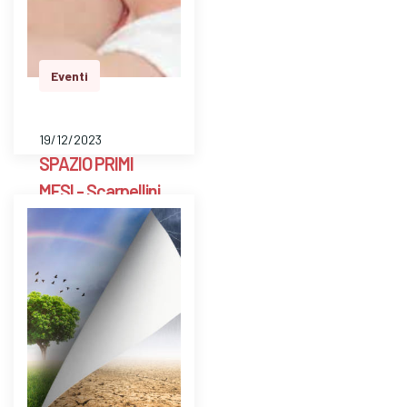
per pesare il bambino
e avere risposte a
dom…
Eventi
19/12/2023
SPAZIO PRIMI
MESI - Scarpellini
BG
E' uno spazio aperto
a libero accesso
settimanale con un ’
ostetrica e una
psicologa perinatale
per pesare il bambino
e avere risposte a