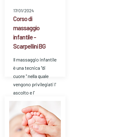
17/01/2024
Corso di
massaggio
infantile -
Scarpellini BG
Il massaggio infantile
è una tecnica "di
cuore " nella quale
vengono privilegiati l'
ascolto e l'
attenzione. E' un
mezzo…