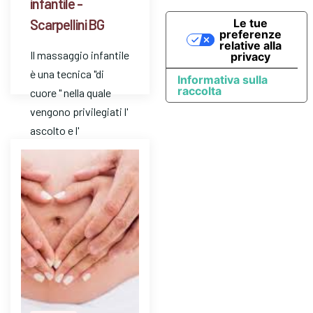
infantile -
Scarpellini BG
Le tue
preferenze
relative alla
Il massaggio infantile
privacy
è una tecnica "di
Informativa sulla
raccolta
cuore " nella quale
vengono privilegiati l'
ascolto e l'
attenzione. E' un
mezzo…