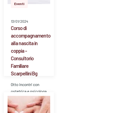
Eventi
13/01/2024
Corso di
accompagnamento
alla nascita in
coppia -
Consultorio
Familiare
Scarpellini Bg
Otto incontri con
ostetrica e psicologa
perinatale per parlare
di: percorso della
gravidanza, travaglio,