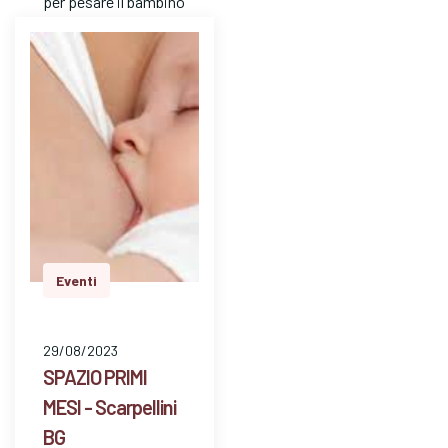
per pesare il bambino
e avere risposte a
dom…
Eventi
29/08/2023
SPAZIO PRIMI
MESI - Scarpellini
BG