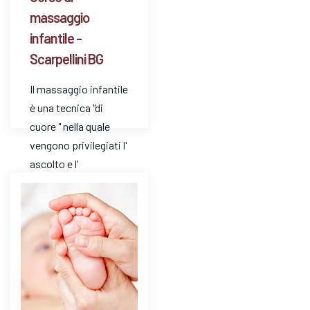
massaggio
infantile -
Scarpellini BG
Il massaggio infantile
è una tecnica "di
cuore " nella quale
vengono privilegiati l'
ascolto e l'
attenzione. E' un
mezzo…