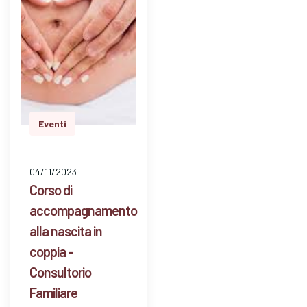
parto, puerperio,
allattamento, vita
dopo la …
Eventi
04/11/2023
Corso di
accompagnamento
alla nascita in
coppia -
Consultorio
Familiare