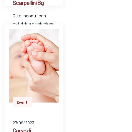
Scarpellini Bg
Otto incontri con
ostetrica e psicologa
perinatale per parlare
di: percorso della
gravidanza, travaglio,
parto, puerperio,
allattamento, vita
dopo la …
Eventi
27/09/2023
Corso di