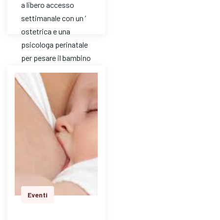
a libero accesso
settimanale con un ’
ostetrica e una
psicologa perinatale
per pesare il bambino
e avere risposte a
dom…
Eventi