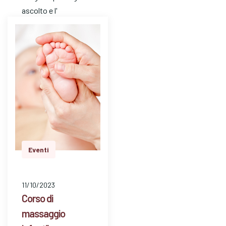
ascolto e l'
attenzione. E' un
mezzo…
Eventi
11/10/2023
Corso di
massaggio