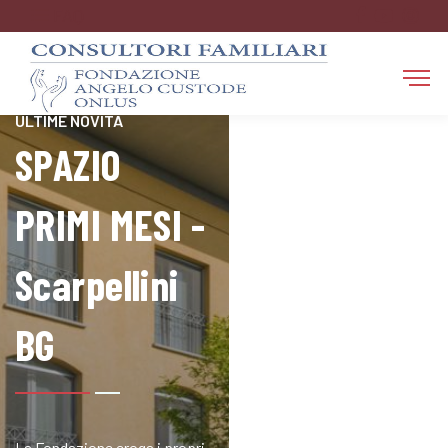
FAQ
RESTA AGGIORNATO SULLE
ULTIME NOVITÀ
SPAZIO
PRIMI MESI -
Scarpellini
BG
La Fondazione eroga i propri