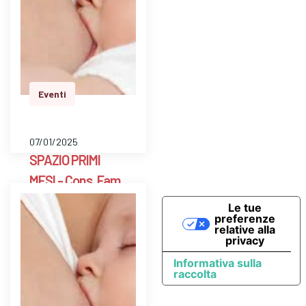
Il massaggio infantile
è una tecnica "di
cuore " nella quale
vengono privilegiati l'
ascolto e l'
attenzione. E' un
Eventi
mezzo…
07/01/2025
SPAZIO PRIMI
MESI - Cons. Fam.
Scarpellini BG
Le tue
preferenze
relative alla
E' uno spazio aperto
privacy
a libero accesso
Informativa sulla
settimanale con un ’
raccolta
ostetrica e una
psicologa perinatale