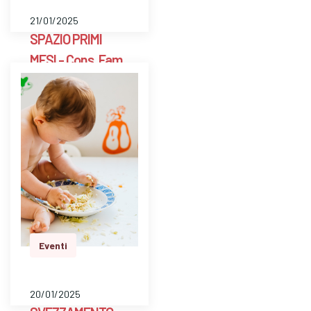
21/01/2025
SPAZIO PRIMI
MESI - Cons. Fam.
Scarpellini BG
E' uno spazio aperto
a libero accesso
settimanale con un ’
ostetrica e una
psicologa perinatale
per pesare il bambino
e avere risposte a
dom…
Eventi
20/01/2025