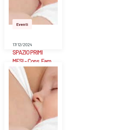
per pesare il bambino
e avere risposte a
dom…
Eventi
17/12/2024
SPAZIO PRIMI
MESI - Cons. Fam.
Scarpellini BG
E' uno spazio aperto
a libero accesso
settimanale con un ’
ostetrica e una
psicologa perinatale
per pesare il bambino
e avere risposte a