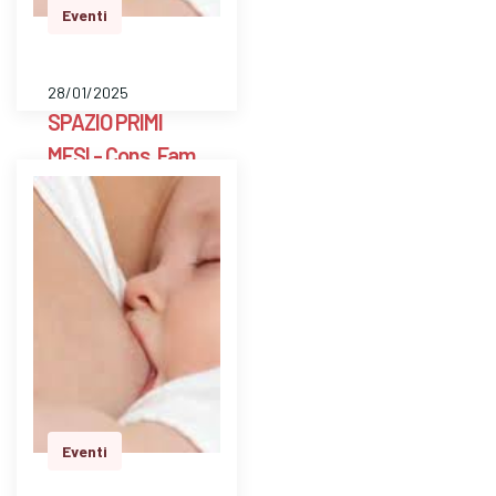
Eventi
28/01/2025
SPAZIO PRIMI
MESI - Cons. Fam.
Scarpellini BG
E' uno spazio aperto
a libero accesso
settimanale con un ’
ostetrica e una
psicologa perinatale
per pesare il bambino
e avere risposte a
dom…
Eventi