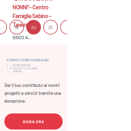
NONNI”- Centro
Famiglia Sebino -
Tavernola B.
…
19
20
21
…
26
27
Succ
GIOCO A…
“LAVORARE CON I
NONNI” Laboratori e
letture per nonni e
nipoti (3 – 11 anni)
Laboratorio artistico
e relazione attra…
Dai il tuo contributo ai nostri
progetti e servizi tramite una
donazione.
DONA ORA