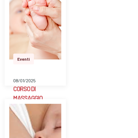
a libero accesso
settimanale con un ’
ostetrica e una
psicologa perinatale
per pesare il bambino
e avere risposte a
dom…
Eventi
08/01/2025
CORSO DI
MASSAGGIO
INFANTILE- Cons.
Fam. Scarpellini
BG