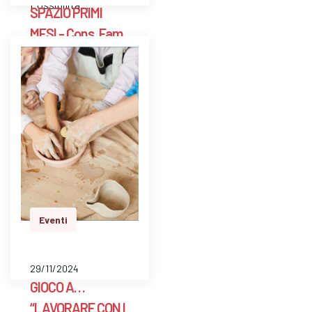
Possibilità…
SPAZIO PRIMI
MESI - Cons. Fam.
Scarpellini BG
E' uno spazio aperto
a libero accesso
settimanale con un ’
ostetrica e una
psicologa perinatale
per pesare il bambino
e avere risposte a
dom…
Eventi
29/11/2024
GIOCO A…
“LAVORARE CON I