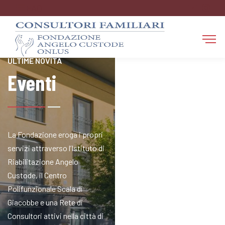
FAQ
RESTA AGGIORNATO SULLE
ULTIME NOVITÀ
Eventi
La Fondazione eroga i propri
servizi attraverso l’Istituto di
Riabilitazione Angelo
Custode, il Centro
Polifunzionale Scala di
Giacobbe e una Rete di
Consultori attivi nella città di