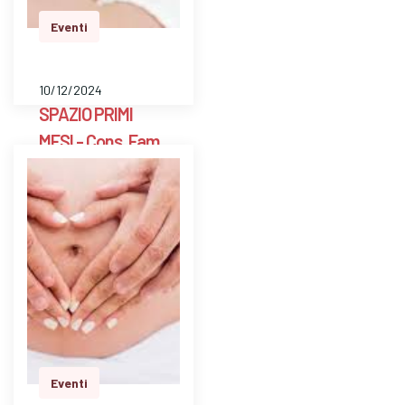
dom…
Eventi
10/12/2024
SPAZIO PRIMI
MESI - Cons. Fam.
Scarpellini BG
E' uno spazio aperto
a libero accesso
settimanale con un ’
ostetrica e una
psicologa perinatale
per pesare il bambino
e avere risposte a
dom…
Eventi