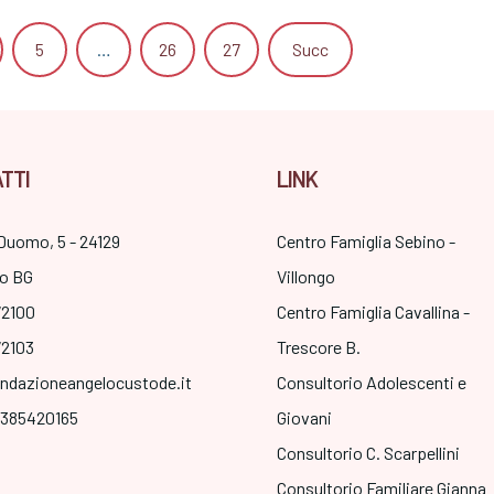
5
…
26
27
Succ
TTI
LINK
Duomo, 5 - 24129
Centro Famiglia Sebino -
o BG
Villongo
72100
Centro Famiglia Cavallina -
72103
Trescore B.
ndazioneangelocustode.it
Consultorio Adolescenti e
3385420165
Giovani
Consultorio C. Scarpellini
Consultorio Familiare Gianna