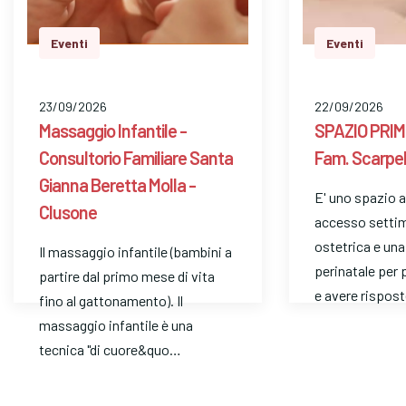
Eventi
Eventi
23/09/2026
22/09/2026
Massaggio Infantile -
SPAZIO PRIMI
Consultorio Familiare Santa
Fam. Scarpell
Gianna Beretta Molla -
E' uno spazio a
Clusone
accesso settim
ostetrica e un
Il massaggio infantile (bambini a
perinatale per 
partire dal primo mese di vita
e avere rispos
fino al gattonamento). Il
massaggio infantile è una
tecnica "di cuore&quo…