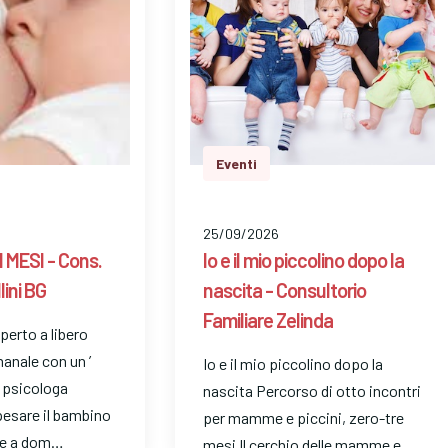
Eventi
25/09/2026
 MESI - Cons.
Io e il mio piccolino dopo la
ini BG
nascita - Consultorio
Familiare Zelinda
perto a libero
anale con un ’
Io e il mio piccolino dopo la
a psicologa
nascita Percorso di otto incontri
pesare il bambino
per mamme e piccini, zero-tre
te a dom…
mesi Il cerchio delle mamme e