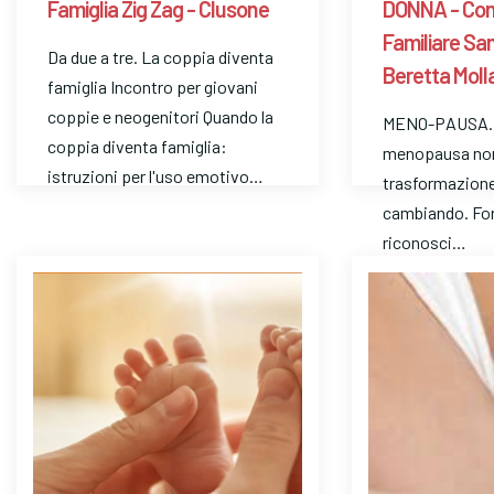
Famiglia Zig Zag - Clusone
DONNA - Con
Familiare Sa
Da due a tre. La coppia diventa
Beretta Moll
famiglia Incontro per giovani
coppie e neogenitori Quando la
MENO-PAUSA…
coppia diventa famiglia:
menopausa non 
istruzioni per l'uso emotivo…
trasformazione.
cambiando. For
riconosci…