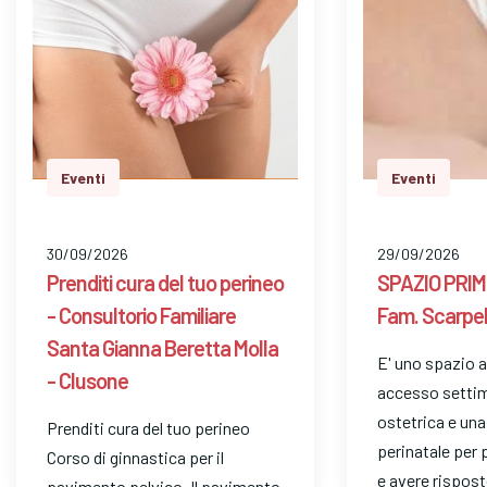
Eventi
Eventi
30/09/2026
29/09/2026
Prenditi cura del tuo perineo
SPAZIO PRIMI
- Consultorio Familiare
Fam. Scarpell
Santa Gianna Beretta Molla
E' uno spazio a
- Clusone
accesso settim
ostetrica e un
Prenditi cura del tuo perineo
perinatale per 
Corso di ginnastica per il
e avere rispos
pavimento pelvico. Il pavimento