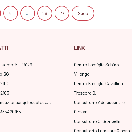
5
…
26
27
Succ
TTI
LINK
Duomo, 5 - 24129
Centro Famiglia Sebino -
o BG
Villongo
72100
Centro Famiglia Cavallina -
72103
Trescore B.
ndazioneangelocustode.it
Consultorio Adolescenti e
3385420165
Giovani
Consultorio C. Scarpellini
Consultorio Familiare Gianna