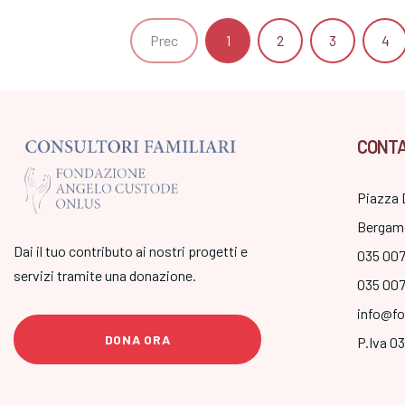
Prec
1
2
3
4
CONTA
Piazza 
Bergam
Dai il tuo contributo ai nostri progetti e
035 00
servizi tramite una donazione.
035 00
info@fo
DONA ORA
P.Iva 0