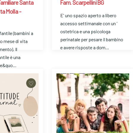
Familiare Santa
Fam. Scarpellini BG
ta Molla -
E' uno spazio aperto a libero
accesso settimanale con un ’
ostetrica e una psicologa
fantile (bambini a
perinatale per pesare il bambino
mo mese di vita
e avere risposte a dom…
mento). Il
ntile è una
ore&quo…