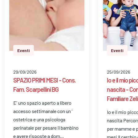
Eventi
Eventi
29/09/2026
25/09/2026
SPAZIO PRIMI MESI - Cons.
Io e il mio pi
Fam. Scarpellini BG
nascita - Co
Familiare Zel
E' uno spazio aperto a libero
accesso settimanale con un ’
Io e il mio picc
ostetrica e una psicologa
nascita Percors
perinatale per pesare il bambino
per mamme e pi
e avere risposte a dom…
mesi Il cerchi