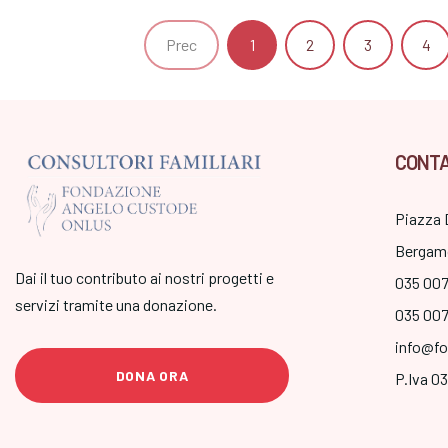
Prec
1
2
3
4
CONTA
Piazza 
Bergam
Dai il tuo contributo ai nostri progetti e
035 00
servizi tramite una donazione.
035 00
info@fo
DONA ORA
P.Iva 0