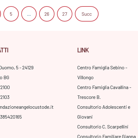
5
…
26
27
Succ
TTI
LINK
Duomo, 5 - 24129
Centro Famiglia Sebino -
o BG
Villongo
72100
Centro Famiglia Cavallina -
72103
Trescore B.
ndazioneangelocustode.it
Consultorio Adolescenti e
3385420165
Giovani
Consultorio C. Scarpellini
Consultorio Familiare Gianna