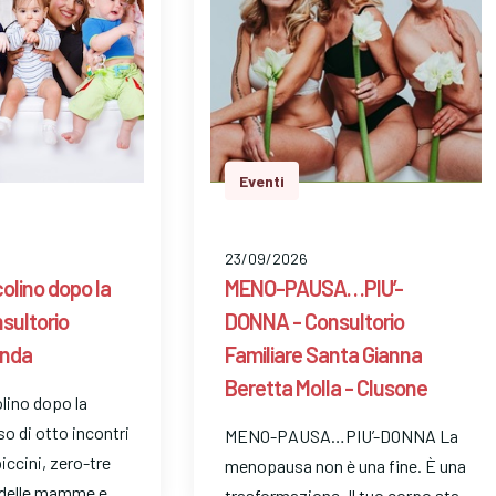
Eventi
23/09/2026
ccolino dopo la
MENO-PAUSA…PIU’-
nsultorio
DONNA - Consultorio
inda
Familiare Santa Gianna
Beretta Molla - Clusone
olino dopo la
o di otto incontri
MENO-PAUSA…PIU’-DONNA La
ccini, zero-tre
menopausa non è una fine. È una
o delle mamme e
trasformazione. Il tuo corpo sta