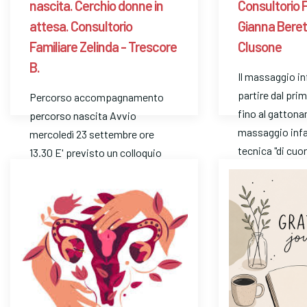
nascita. Cerchio donne in
Consultorio 
attesa. Consultorio
Gianna Beret
Familiare Zelinda - Trescore
Clusone
B.
Il massaggio in
partire dal pri
Percorso accompagnamento
fino al gattona
percorso nascita Avvio
massaggio infa
mercoledì 23 settembre ore
tecnica "di cu
13.30 E' previsto un colloquio
con l’operatrice. Telefona …