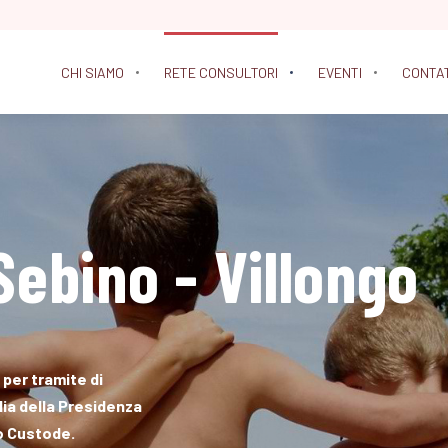
CHI SIAMO
RETE CONSULTORI
EVENTI
CONTA
Sebino - Villongo
 per tramite di
lia della Presidenza
lo Custode.