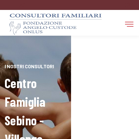
FAQ
I NOSTRI CONSULTORI
Centro
Famiglia
Sebino -
Villongo