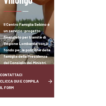
Il Centro Famiglia Sebino è
un servizio-progetto
finanziato per tramite di
Regione Lombardia con il
fondo per le politiche della
famiglia della Presidenza
del Consiglio dei Ministri.
Ente capofila: Fondazione
CONTATTACI
Angelo Custode.
CLICCA QUI E COMPILA
IL FORM