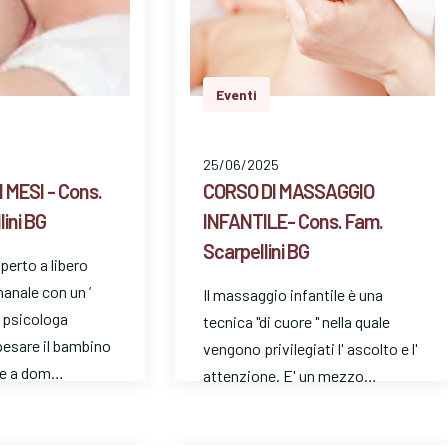
Eventi
25/06/2025
 MESI - Cons.
CORSO DI MASSAGGIO
ini BG
INFANTILE- Cons. Fam.
Scarpellini BG
perto a libero
anale con un ’
Il massaggio infantile è una
a psicologa
tecnica "di cuore " nella quale
pesare il bambino
vengono privilegiati l' ascolto e l'
te a dom…
attenzione. E' un mezzo…