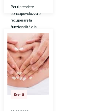
Per riprendere
consapevolezza e
recuperare la
funzionalità e la
tonicità muscolare
del pavimento
pelvico dopo la
gravidanza e il parto
a…
Eventi