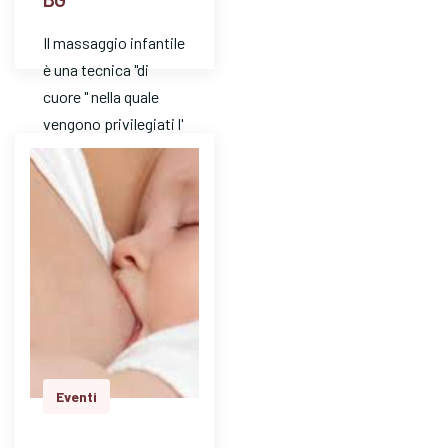
Il massaggio infantile
è una tecnica "di
cuore " nella quale
vengono privilegiati l'
ascolto e l'
attenzione. E' un
mezzo…
Eventi