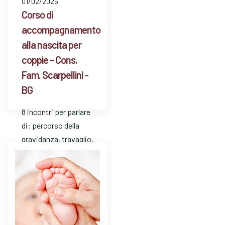
01/02/2025
Corso di
accompagnamento
alla nascita per
coppie - Cons.
Fam. Scarpellini -
BG
8 incontri per parlare
di: percorso della
gravidanza, travaglio,
parto, puerperio,
allattamento, vita
dopo la nascita del
bambino/a.
Possibilità…