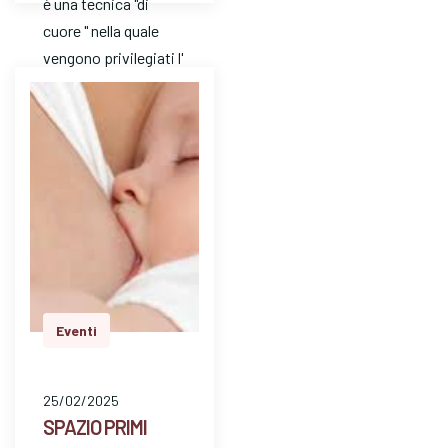
è una tecnica "di
cuore " nella quale
vengono privilegiati l'
ascolto e l'
attenzione. E' un
mezzo…
Eventi
25/02/2025
SPAZIO PRIMI