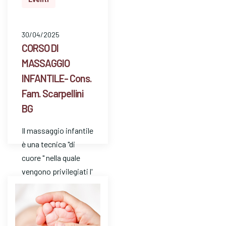
30/04/2025
CORSO DI
MASSAGGIO
INFANTILE- Cons.
Fam. Scarpellini
BG
Il massaggio infantile
è una tecnica "di
cuore " nella quale
vengono privilegiati l'
ascolto e l'
attenzione. E' un
mezzo…