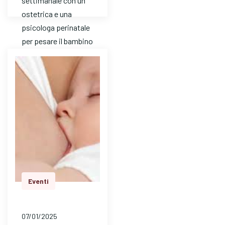
settimanale con un ’
ostetrica e una
psicologa perinatale
per pesare il bambino
e avere risposte a
dom…
Eventi
07/01/2025