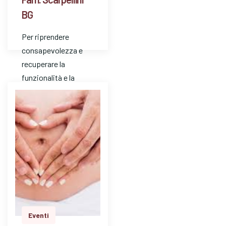
BG
Per riprendere
consapevolezza e
recuperare la
funzionalità e la
tonicità muscolare
del pavimento
pelvico dopo la
gravidanza e il parto
a…
Eventi