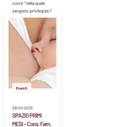
cuore " nella quale
vengono privilegiati l'
ascolto e l'
attenzione. E' un
mezzo…
Eventi
28/01/2025
SPAZIO PRIMI
MESI - Cons. Fam.