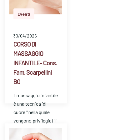
Eventi
30/04/2025
CORSO DI
MASSAGGIO
INFANTILE- Cons.
Fam. Scarpellini
BG
Il massaggio infantile
è una tecnica "di
cuore " nella quale
vengono privilegiati l'
ascolto e l'
attenzione. E' un