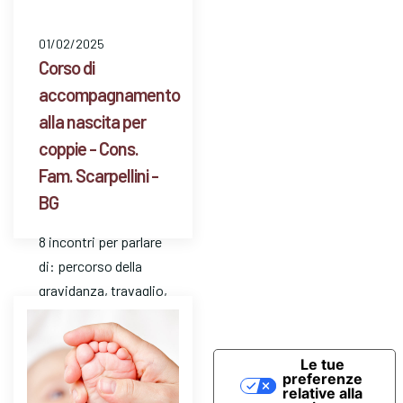
01/02/2025
Corso di
accompagnamento
alla nascita per
coppie - Cons.
Fam. Scarpellini -
BG
8 incontri per parlare
di: percorso della
gravidanza, travaglio,
parto, puerperio,
allattamento, vita
dopo la nascita del
Le tue
preferenze
bambino/a.
relative alla