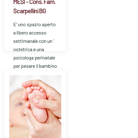
MESI - Cons. Fam.
Scarpellini BG
E' uno spazio aperto
a libero accesso
settimanale con un ’
ostetrica e una
psicologa perinatale
per pesare il bambino
e avere risposte a
dom…