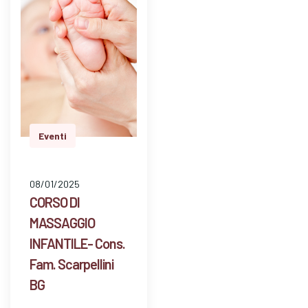
dopo la nascita del
bambino/a.
Possibilità…
Eventi
08/01/2025
CORSO DI
MASSAGGIO
INFANTILE- Cons.
Fam. Scarpellini
BG