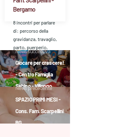
Bergamo
8 incontri per parlare
di: percorso della
gravidanza, travaglio,
parto, puerperio,
News successiva
allattamento, vita
Giocare per crescere!
dopo la nascita del
bambino/a.
- Centro Famiglia
Possibilità…
Sebino - Villongo
News precedente
SPAZIO PRIMI MESI -
Cons. Fam. Scarpellini
BG