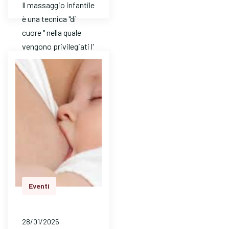
Il massaggio infantile
è una tecnica "di
cuore " nella quale
vengono privilegiati l'
ascolto e l'
attenzione. E' un
mezzo…
Eventi
28/01/2025