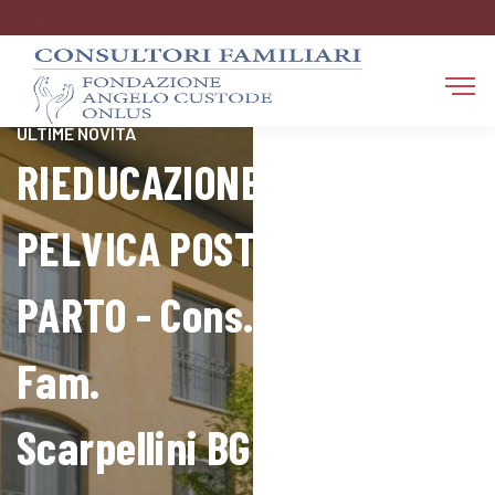
FAQ
RESTA AGGIORNATO SULLE
ULTIME NOVITÀ
RIEDUCAZIONE
PELVICA POST
PARTO - Cons.
Fam.
Scarpellini BG