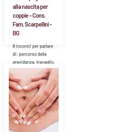
alla nascita per
coppie - Cons.
Fam. Scarpellini -
BG
8 incontri per parlare
di: percorso della
gravidanza, travaglio,
parto, puerperio,
allattamento, vita
dopo la nascita del
bambino/a.
Possibilità…