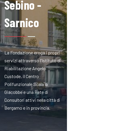
Sebino -
Sarnico
La Fondazione eroga i propri
servizi attraverso l’Istituto di
Riabilitazione Angelo
Custode, il Centro
Polifunzionale Scala di
Giacobbe e una Rete di
Consultori attivi nella città di
Bergamo e in provincia.