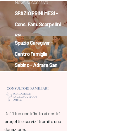
News successiva
di gioco e
creatività…
SPAZIO PRIMI MESI -
Cons. Fam. Scarpellini
News precedente
BG
Spazio Caregiver -
Centro Famiglia
Sebino - Adrara San
Martino
Dai il tuo contributo ai nostri
progetti e servizi tramite una
donazione.