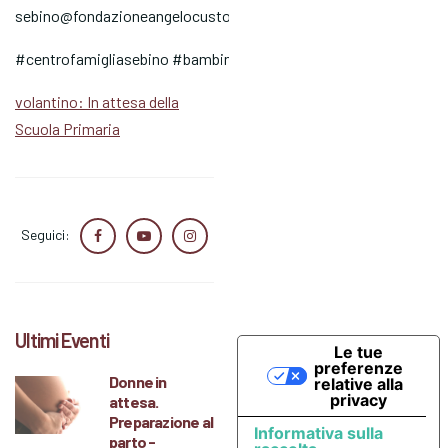
sebino@fondazioneangelocustode.it
#centrofamigliasebino #bambini #sarnico
volantino: In attesa della
Scuola Primaria
Seguici:
Ultimi Eventi
Le tue
preferenze
Donne in
relative alla
privacy
attesa.
Preparazione al
Informativa sulla
parto -