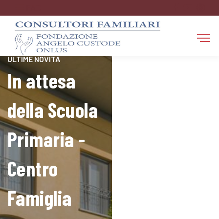
FAQ
RESTA AGGIORNATO SULLE
ULTIME NOVITÀ
In attesa
della Scuola
Primaria -
Centro
Famiglia