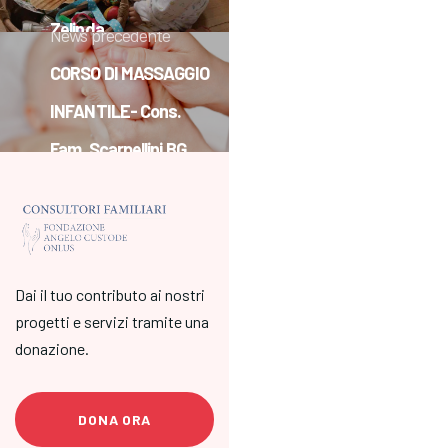
Zelinda
News precedente
CORSO DI MASSAGGIO
INFANTILE- Cons.
Fam. Scarpellini BG
Dai il tuo contributo ai nostri
progetti e servizi tramite una
donazione.
DONA ORA